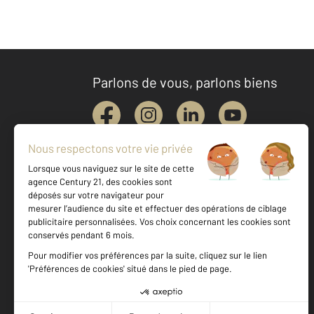
Parlons de vous, parlons biens
Votre agence est notée
Achat
Location
Vente
Gestion
8,9
/
10
9,6/10