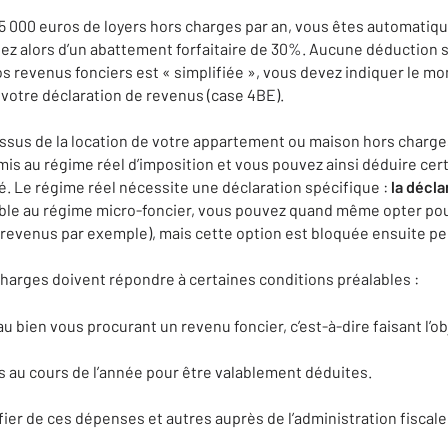
15 000 euros de loyers hors charges par an, vous êtes automati
iez alors d’un abattement forfaitaire de 30%. Aucune déduction
os revenus fonciers est « simplifiée », vous devez indiquer le m
 votre déclaration de revenus (case 4BE).
issus de la location de votre appartement ou maison hors charge
mis au régime réel d’imposition et vous pouvez ainsi déduire ce
. Le régime réel nécessite une déclaration spécifique :
la décla
ble au régime micro-foncier, vous pouvez quand même opter pour 
revenus par exemple), mais cette option est bloquée ensuite pe
charges doivent répondre à certaines conditions préalables :
au bien vous procurant un revenu foncier, c’est-à-dire faisant l’ob
s au cours de l’année pour être valablement déduites.
fier de ces dépenses et autres auprès de l’administration fiscale