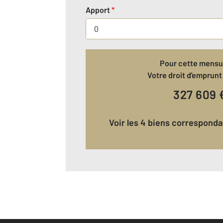
Apport
*
Pour cette mensua
Votre droit d'emprunt 
327 609
Voir les 4 biens correspond