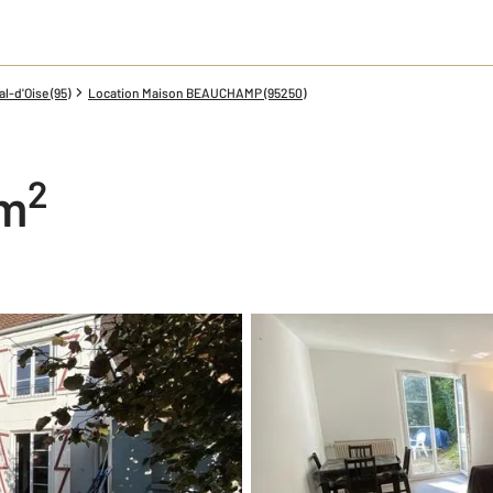
l-d'Oise (95)
Location Maison BEAUCHAMP (95250)
2
 m