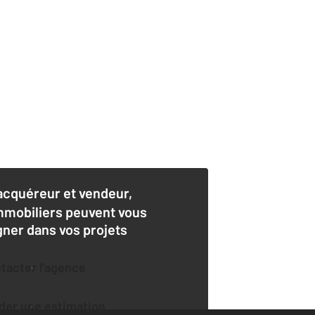
acquéreur et vendeur,
mmobiliers peuvent vous
er dans vos projets
ntacter l'agence
der une estimation