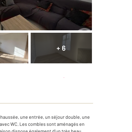
+ 6
Planifier une visite
et déposer un dossier
chaussée, une entrée, un séjour double, une
ins avec WC. Les combles sont aménagés en
maison dispose également d'un très beau