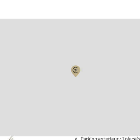
Surface habitable : 95,7 m
Nombre de pièces : 7
[Voi
Général
Parking exterieur : 1 place(s