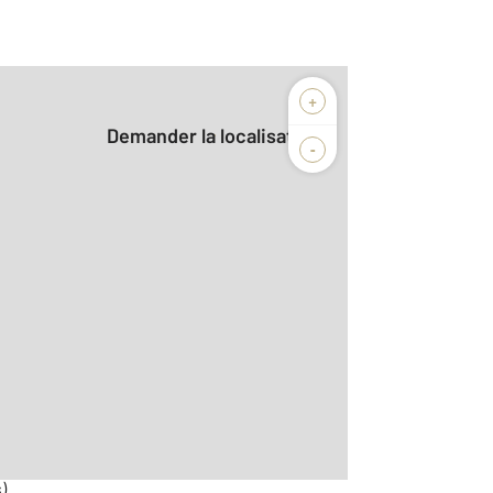
+
Demander la localisation
-
2
r le détail]
)