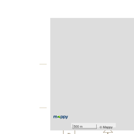
Afficher sur la carte :
Agence
Vue globale
2
Surface totale : 116 m
2
Surface terrain : 293 m
Équipements
Les plus
500 m
©
Mappy