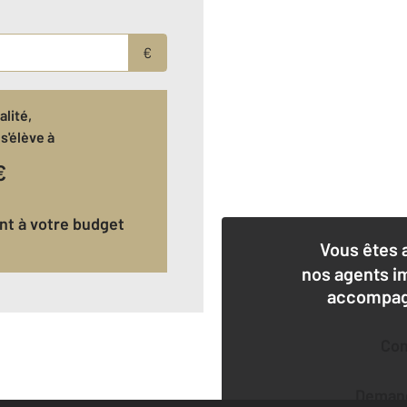
€
lité,
s'élève à
€
ant à votre budget
Vous êtes 
nos agents i
accompagn
Co
Deman