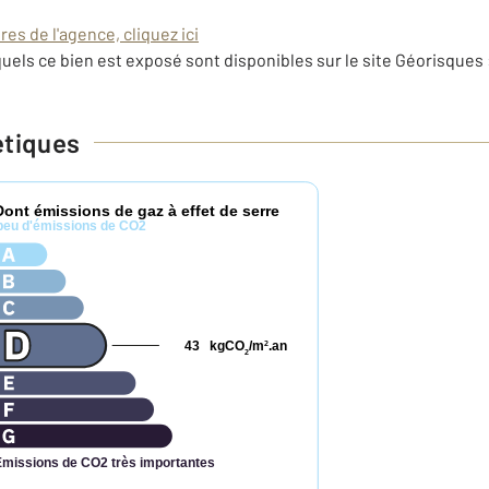
es de l'agence, cliquez ici
uels ce bien est exposé sont disponibles sur le site Géorisques 
étiques
Dont émissions de gaz à effet de serre
peu d'émissions de CO2
43
kgCO
/m
.an
2
2
Émissions de CO2 très importantes