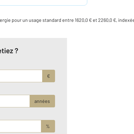
rgie pour un usage standard entre 1620,0 € et 2260,0 €, indexé
tiez ?
€
années
%