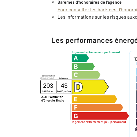
Barèmes d'honoraires de l'agence
Pour consulter les barèmes d'honorair
Les informations sur les risques auxq
Les performances énerg
logement extrêmement performant
*
consommation
(énergie primaire)
émissions
203
43
2
2
kWh/m
.an
kg CO
/m
.an
2
218 kWh/m²/an
d'énergie finale
logement extrêmement peu performant