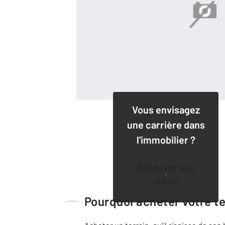
Vous envisagez
une carrière dans
l'immobilier ?
Découvrir nos
offres
Pourquoi acheter votre t