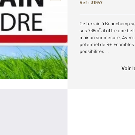
Ref : 31947
Ce terrain à Beauchamp s
ses 768m², il offre une be
maison sur mesure. Avec u
potentiel de R+1+comble
possibilités ...
Voir 