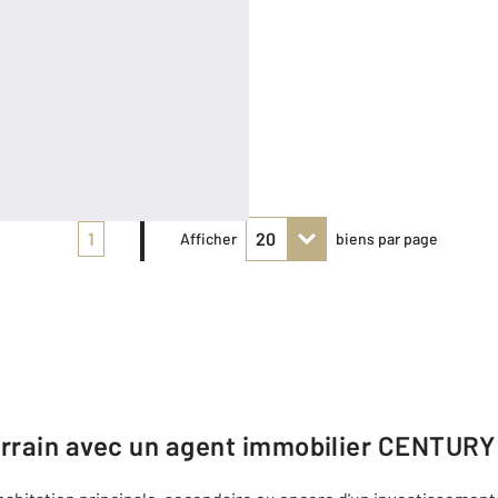
1
Afficher
biens par page
errain avec un agent immobilier
CENTURY 