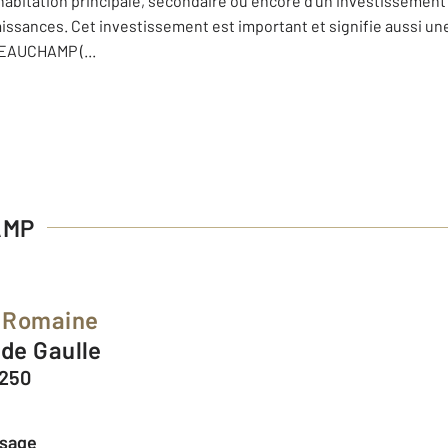
 habitation principale, secondaire ou encore d'un investissement 
naissances. Cet investissement est important et signifie aussi u
BEAUCHAMP (
...
AMP
e Romaine
 de Gaulle
250
ssage