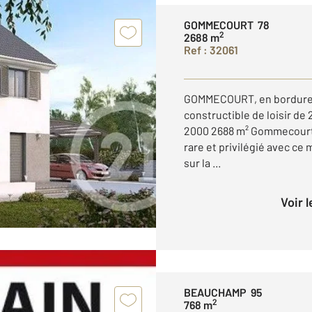
GOMMECOURT 78
2
2688 m
Ref : 32061
GOMMECOURT, en bordure d
constructible de loisir de
2000 2688 m² Gommecourt (
rare et privilégié avec ce 
sur la ...
Voir 
BEAUCHAMP 95
2
768 m